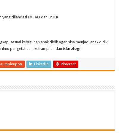
 yang dilandasi IMTAQ dan IPTEK
kap sesuai kebutuhan anak didik agar bisa menjadi anak didik
 ilmu pengetahuan, ketrampilan dan tek
nologi.
Stumbleupon
LinkedIn
Pinterest