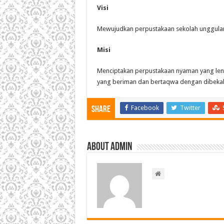
Visi
Mewujudkan perpustakaan sekolah unggulan
Misi
Menciptakan perpustakaan nyaman yang leng
yang beriman dan bertaqwa dengan dibekali
Facebook
Twitter
Share
About admin