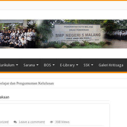
Kurikulum
Sarana
BOS
E-Library
SSK
Galeri Kritisaga
Belajar dan Pengumuman Kelulusan
takaan
orized
Leave a comment
308 Views