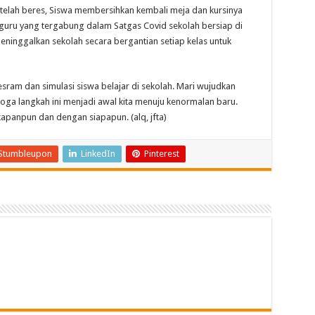
telah beres, Siswa membersihkan kembali meja dan kursinya
uru yang tergabung dalam Satgas Covid sekolah bersiap di
eninggalkan sekolah secara bergantian setiap kelas untuk
sram dan simulasi siswa belajar di sekolah. Mari wujudkan
moga langkah ini menjadi awal kita menuju kenormalan baru.
apanpun dan dengan siapapun. (alq, jfta)
Stumbleupon
LinkedIn
Pinterest