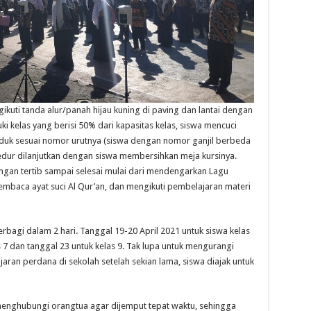
ikuti tanda alur/panah hijau kuning di paving dan lantai dengan
 kelas yang berisi 50% dari kapasitas kelas, siswa mencuci
uduk sesuai nomor urutnya (siswa dengan nomor ganjil berbeda
dur dilanjutkan dengan siswa membersihkan meja kursinya.
gan tertib sampai selesai mulai dari mendengarkan Lagu
baca ayat suci Al Qur’an, dan mengikuti pembelajaran materi
rbagi dalam 2 hari. Tanggal 19-20 April 2021 untuk siswa kelas
s 7 dan tanggal 23 untuk kelas 9. Tak lupa untuk mengurangi
ran perdana di sekolah setelah sekian lama, siswa diajak untuk
menghubungi orangtua agar dijemput tepat waktu, sehingga