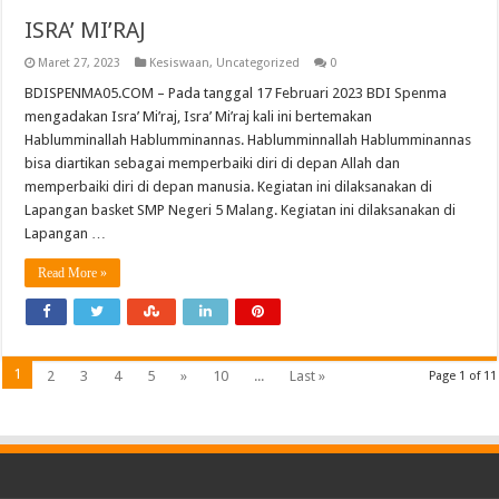
ISRA’ MI’RAJ
Maret 27, 2023
Kesiswaan
,
Uncategorized
0
BDISPENMA05.COM – Pada tanggal 17 Februari 2023 BDI Spenma
mengadakan Isra’ Mi’raj, Isra’ Mi’raj kali ini bertemakan
Hablumminallah Hablumminannas. Hablumminnallah Hablumminannas
bisa diartikan sebagai memperbaiki diri di depan Allah dan
memperbaiki diri di depan manusia. Kegiatan ini dilaksanakan di
Lapangan basket SMP Negeri 5 Malang. Kegiatan ini dilaksanakan di
Lapangan …
Read More »
1
2
3
4
5
»
10
...
Last »
Page 1 of 11