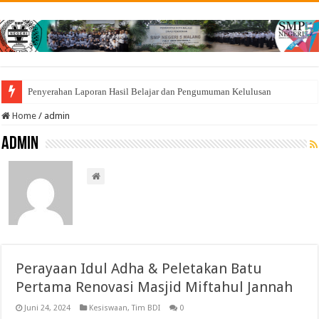
Penyerahan Laporan Hasil Belajar dan Pengumuman Kelulusan
Home
/
admin
admin
Perayaan Idul Adha & Peletakan Batu
Pertama Renovasi Masjid Miftahul Jannah
Juni 24, 2024
Kesiswaan
,
Tim BDI
0