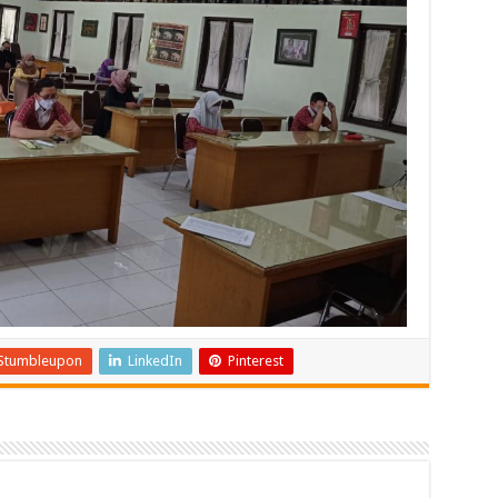
Stumbleupon
LinkedIn
Pinterest