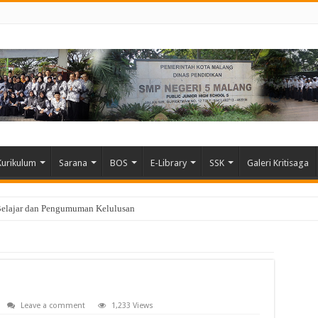
Kurikulum
Sarana
BOS
E-Library
SSK
Galeri Kritisaga
Belajar dan Pengumuman Kelulusan
Leave a comment
1,233 Views