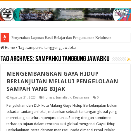
Penyerahan Laporan Hasil Belajar dan Pengumuman Kelulusan
Home
/
Tag:
sampahku tanggung jawabku
Tag Archives:
sampahku tanggung jawabku
MENGEMBANGKAN GAYA HIDUP
BERLANJUTAN MELALUI PENGELOLAAN
SAMPAH YANG BIJAK
Agustus 21, 2023
Humas
,
Jurnalistik
,
Kesiswaan
0
Penyuluhan dari DLH kota Malang Gaya Hidup Berkelanjutan bukan
sekadar tantangan lokal, melainkan sebuah tantangan global yang
merentang ke seluruh penjuru dunia. Seiring dengan komitmen
terhadap tujuan dalam rencana aksi global mengenai Gaya Hidup
Berkelanjutan, serta dengan mengacu pada dimensi Proﬁl Pelajar