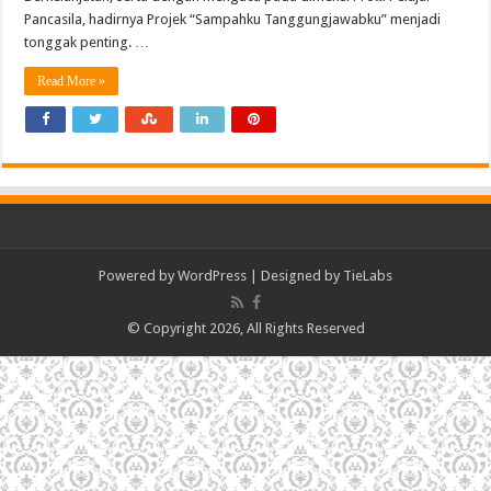
Pancasila, hadirnya Projek “Sampahku Tanggungjawabku” menjadi
tonggak penting. …
Read More »
Powered by
WordPress
| Designed by
TieLabs
© Copyright 2026, All Rights Reserved