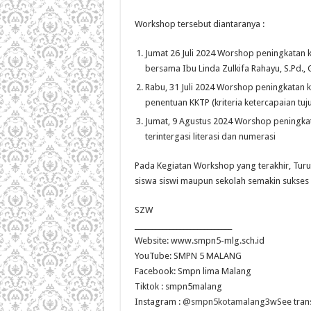
Workshop tersebut diantaranya :
Jumat 26 Juli 2024 Worshop peningkatan 
bersama Ibu Linda Zulkifa Rahayu, S.Pd., 
Rabu, 31 Juli 2024 Worshop peningkatan k
penentuan KKTP (kriteria ketercapaian tu
Jumat, 9 Agustus 2024 Worshop peningka
terintergasi literasi dan numerasi
Pada Kegiatan Workshop yang terakhir, Tur
siswa siswi maupun sekolah semakin sukses 
SZW
____________________________
Website: www.smpn5-mlg.sch.id
YouTube: SMPN 5 MALANG
Facebook: Smpn lima Malang
Tiktok : smpn5malang
Instagram :
@smpn5kotamalang
3wSee trans