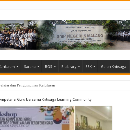
Kurikulum
Sarana
BOS
E-Library
SSK
Galeri Kritisaga
Belajar dan Pengumuman Kelulusan
mpetensi Guru bersama Kritisaga Learning Community