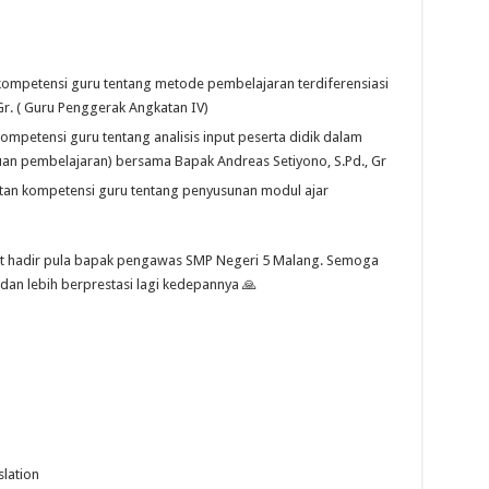
kompetensi guru tentang metode pembelajaran terdiferensiasi
Gr. ( Guru Penggerak Angkatan IV)
ompetensi guru tentang analisis input peserta didik dalam
juan pembelajaran) bersama Bapak Andreas Setiyono, S.Pd., Gr
tan kompetensi guru tentang penyusunan modul ajar
ut hadir pula bapak pengawas SMP Negeri 5 Malang. Semoga
dan lebih berprestasi lagi kedepannya 🙏
lation