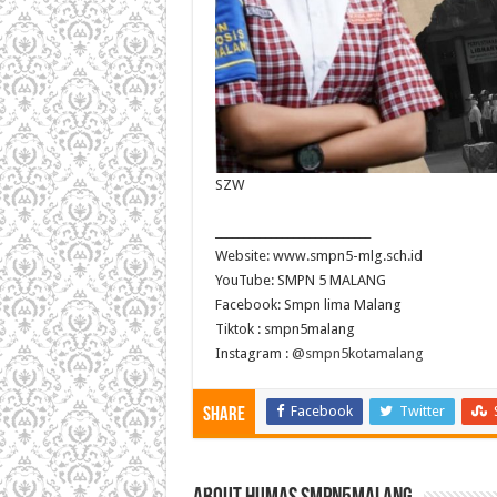
SZW
____________________________
Website: www.smpn5-mlg.sch.id
YouTube: SMPN 5 MALANG
Facebook: Smpn lima Malang
Tiktok : smpn5malang
Instagram :
@smpn5kotamalang
Facebook
Twitter
Share