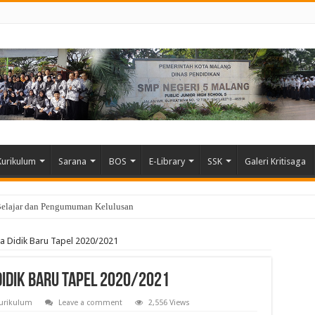
Kurikulum
Sarana
BOS
E-Library
SSK
Galeri Kritisaga
Belajar dan Pengumuman Kelulusan
a Didik Baru Tapel 2020/2021
idik Baru Tapel 2020/2021
urikulum
Leave a comment
2,556 Views