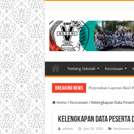
Tentang Sekolah
Kesiswaan
Breaking News
Penyerahan Laporan Hasil 
Home
/
Kesiswaan
/
Kelengkapan Data Pesert
Kelengkapan Data Peserta D
admin
Juni 30, 2020
Kesiswaan
,
K