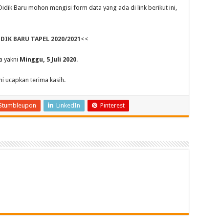
dik Baru mohon mengisi form data yang ada di link berikut ini,
IK BARU TAPEL 2020/2021
<<
a yakni
Minggu, 5 Juli 2020
.
i ucapkan terima kasih.
Stumbleupon
LinkedIn
Pinterest