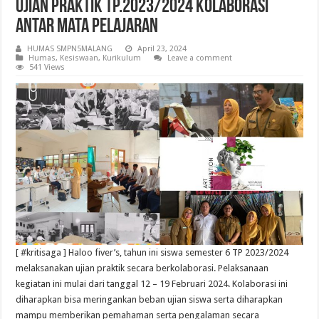
Ujian Praktik TP.2023/2024 Kolaborasi
antar Mata Pelajaran
HUMAS SMPN5MALANG
April 23, 2024
Humas
,
Kesiswaan
,
Kurikulum
Leave a comment
541 Views
[ #kritisaga ] Haloo fiver’s, tahun ini siswa semester 6 TP 2023/2024
melaksanakan ujian praktik secara berkolaborasi. Pelaksanaan
kegiatan ini mulai dari tanggal 12 – 19 Februari 2024. Kolaborasi ini
diharapkan bisa meringankan beban ujian siswa serta diharapkan
mampu memberikan pemahaman serta pengalaman secara