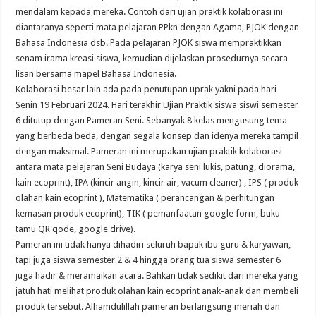
mendalam kepada mereka. Contoh dari ujian praktik kolaborasi ini
diantaranya seperti mata pelajaran PPkn dengan Agama, PJOK dengan
Bahasa Indonesia dsb. Pada pelajaran PJOK siswa mempraktikkan
senam irama kreasi siswa, kemudian dijelaskan prosedurnya secara
lisan bersama mapel Bahasa Indonesia.
Kolaborasi besar lain ada pada penutupan uprak yakni pada hari
Senin 19 Februari 2024. Hari terakhir Ujian Praktik siswa siswi semester
6 ditutup dengan Pameran Seni. Sebanyak 8 kelas mengusung tema
yang berbeda beda, dengan segala konsep dan idenya mereka tampil
dengan maksimal. Pameran ini merupakan ujian praktik kolaborasi
antara mata pelajaran Seni Budaya (karya seni lukis, patung, diorama,
kain ecoprint), IPA (kincir angin, kincir air, vacum cleaner) , IPS ( produk
olahan kain ecoprint ), Matematika ( perancangan & perhitungan
kemasan produk ecoprint), TIK ( pemanfaatan google form, buku
tamu QR qode, google drive).
Pameran ini tidak hanya dihadiri seluruh bapak ibu guru & karyawan,
tapi juga siswa semester 2 & 4 hingga orang tua siswa semester 6
juga hadir & meramaikan acara. Bahkan tidak sedikit dari mereka yang
jatuh hati melihat produk olahan kain ecoprint anak-anak dan membeli
produk tersebut. Alhamdulillah pameran berlangsung meriah dan