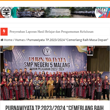
Penyerahan Laporan Hasil Belajar dan Pengumuman Kelulusan
Home
/
Humas
/
Purnawiyata TP.2023/2024 “Cemerlang Raih Masa Depan”
Purnawiyata TP.2023/2024 “Cemerlang Raih