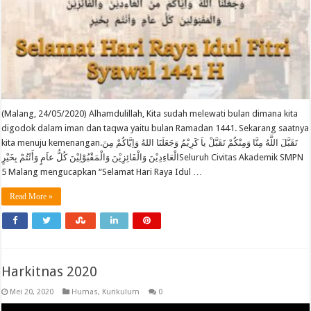
(Malang, 24/05/2020) Alhamdulillah, Kita sudah melewati bulan dimana kita
digodok dalam iman dan taqwa yaitu bulan Ramadan 1441. Sekarang saatnya
kita menuju kemenangan.تَقَبَّلَ اللَّهُ مِنَّا وَمِنْكُمْ تَقَبَّلْ ياَ كَرِيْمُ وَجَعَلَنَا اللهُ وَاِيَّاكُمْ مِنَ
الْعَاءِدِيْنَ وَالْفَائِزِيْنَ وَالْمَقْبُوْلِيْنَ كُلُّ عاَمٍ وَأَنْتُمْ بِخَيْرٍSeluruh Civitas Akademik SMPN
5 Malang mengucapkan “Selamat Hari Raya Idul …
Read More »
Harkitnas 2020
Mei 20, 2020
Humas
,
Kurikulum
0