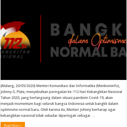
(Malang, 20/05/2020) Menteri Komunikasi dan Informatika (Menkominfo),
Johnny G. Plate, menyebutkan peringatan ke-112 Hari Kebangkitan Nasional
Tahun 2020, yang berlangsung dalam situasi pandemi Covid-19, akan
menjadi momentum bagi seluruh bangsa Indonesia untuk bangkit dalam
optimisme normal baru. Oleh karena itu, Menteri Johnny berharap agar
kebangkitan nasional tidak sekadar diperingati sebagai …
Read More »