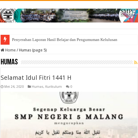
Penyerahan Laporan Hasil Belajar dan Pengumuman Kelulusan
Home
/
Humas (page 5)
Humas
Selamat Idul Fitri 1441 H
Mei 24, 2020
Humas
,
Kurikulum
0